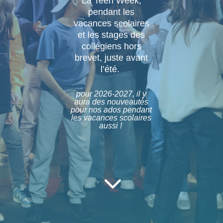
La Teen Week,
pendant les
vacances scolaires
et les stages des
collégiens hors
brevet, juste avant
l’été.
pour 2026-2027, il y
aura des nouveautés
pour nos ados pendant
les vacances scolaires
aussi !
3