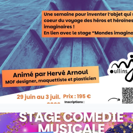
animé par Hervé Arnoul, Meilleur Ouvrier de France Desig
maquettiste et plasticien.
Si vos ados ont partcipé aux Brouhahas 2025, ils l’on
rencontré ! Cette saison, c’est à la MJC d’Oullins qu’Hervé
ses valises d’artistes, et propose une semaine de créatio
3D, en lien avec les Mondes Imaginaires. Le groupe d’a
plastique va créer un objet artistique qui sera l’écho de l’hi
du groupe des Mondes imaginaires, et animera le Plateau 
du rendu des 2 stages.
Tarif : 195€
Du 29 juin au 3 juillet 2026
S'INSCRIRE