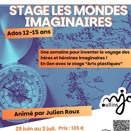
Stage ados : Les Mondes imaginaires
Animé par Julien Roux
On a initié la 1ère édition l’an dernier, avec un joli succès.
Cette année, on réitère, mais on scinde les arts plastiques
et le conte. Avec Julien, ils vont inventer les personnages,
l’univers, l’histoire, et nous aurons le plaisir d’entendre le
conte lu en fin de semaine, mais cette fois sur la scène du
Plateau, avec mise en lumière et mise en scène.
Tarif : 135 €
Adhésion annuelle obligatoire
Du 29 juin au 3 juillet 2026
S'INSCRIRE