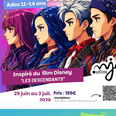
Stage ados: Comédie Musicale "Les Descendants
animé par Chloë Roy
Les enfants des personnages Disney se rencontrent pour 
meilleur… et pour le pire ! Inspiré de la trilogie Disney
réalisée par Kenny Ortega (2015-2019). Les
“Descendant
chansons seront chantées en anglais !
La semaine est de l’immersion artistique complète : écritu
de l’histoire, apprentissage des textes, des chansons, de
chorégraphies, et spectacle en conditions professionnelles
vendredi 3 juillet, à 17h30, devant la famille !
Tarif: : 195 (adhésion annuelle 2025-2026 obligatoire)
du 29 juin au 3 juillet 2026
S'INSCRIRE