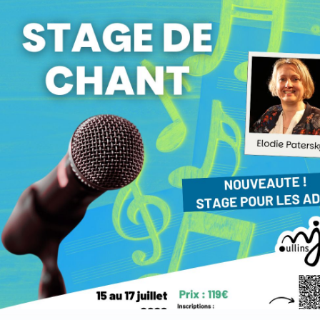
Stage ados: Stage de Chant
animé par Elodie Patersky
Ces 3 jours, on va en profiter pour chanter, travailler sa
technique et essayer de produire un mini concert le vendre
soir, sur la scène du Plateau, en conditions de scène
professionnelle, avec lumière et musique !
Les horaires : 9-12/14h-17h, repas tiré du sac le midi.
Tarif : 119€ (adhésion obligatoire)
Du 15 au 17 juillet 2026
Film de présentation du stage
S'INSCRIRE